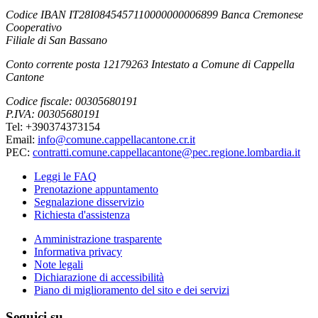
Codice IBAN IT28I0845457110000000006899 Banca Cremonese
Cooperativo
Filiale di San Bassano
Conto corrente posta 12179263 Intestato a Comune di Cappella
Cantone
Codice fiscale: 00305680191
P.IVA: 00305680191
Tel: +390374373154
Email:
info@comune.cappellacantone.cr.it
PEC:
contratti.comune.cappellacantone@pec.regione.lombardia.it
Leggi le FAQ
Prenotazione appuntamento
Segnalazione disservizio
Richiesta d'assistenza
Amministrazione trasparente
Informativa privacy
Note legali
Dichiarazione di accessibilità
Piano di miglioramento del sito e dei servizi
Seguici su