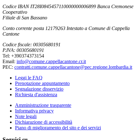
Codice IBAN IT28I0845457110000000006899 Banca Cremonese
Cooperativo
Filiale di San Bassano
Conto corrente posta 12179263 Intestato a Comune di Cappella
Cantone
Codice fiscale: 00305680191
P.IVA: 00305680191
Tel: +390374373154
Email:
info@comune.cappellacantone.cr.it
PEC:
contratti.comune.cappellacantone@pec.regione.lombardia.it
Leggi le FAQ
Prenotazione appuntamento
Segnalazione disservizio
Richiesta d'assistenza
Amministrazione trasparente
Informativa privacy
Note legali
Dichiarazione di accessibilità
Piano di miglioramento del sito e dei servizi
Seguici su