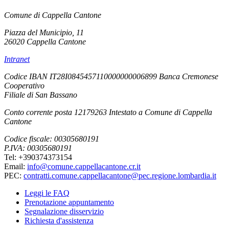
Comune di Cappella Cantone
Piazza del Municipio, 11
26020 Cappella Cantone
Intranet
Codice IBAN IT28I0845457110000000006899 Banca Cremonese
Cooperativo
Filiale di San Bassano
Conto corrente posta 12179263 Intestato a Comune di Cappella
Cantone
Codice fiscale: 00305680191
P.IVA: 00305680191
Tel: +390374373154
Email:
info@comune.cappellacantone.cr.it
PEC:
contratti.comune.cappellacantone@pec.regione.lombardia.it
Leggi le FAQ
Prenotazione appuntamento
Segnalazione disservizio
Richiesta d'assistenza