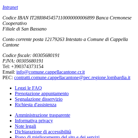
Intranet
Codice IBAN IT28I0845457110000000006899 Banca Cremonese
Cooperativo
Filiale di San Bassano
Conto corrente posta 12179263 Intestato a Comune di Cappella
Cantone
Codice fiscale: 00305680191
P.IVA: 00305680191
Tel: +390374373154
Email:
info@comune.cappellacantone.cr.it
PEC:
contratti.comune.cappellacantone@pec.regione.lombardia.it
Leggi le FAQ
Prenotazione appuntamento
Segnalazione disservizio
Richiesta d'assistenza
Amministrazione trasparente
Informativa privacy
Note legali
Dichiarazione di accessibilità
Piano di miglioramento del sito e dei servizi