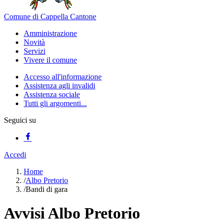
Comune di Cappella Cantone
Amministrazione
Novità
Servizi
Vivere il comune
Accesso all'informazione
Assistenza agli invalidi
Assistenza sociale
Tutti gli argomenti...
Seguici su
Accedi
Home
/
Albo Pretorio
/
Bandi di gara
Avvisi Albo Pretorio