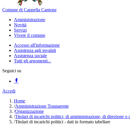
Comune di Cappella Cantone
Amministrazione
Novità
Servizi
Vivere il comune
Accesso all'informazione
Assistenza agli invalidi
Assistenza sociale
Tutti gli argomenti...
Seguici su
Accedi
Home
/
Amministrazione Trasparente
/
Organizzazione
/
Titolari di incarichi politici, di amministrazione, di direzione o
/
Titolari di incarichi politici - dati in formato tabellare