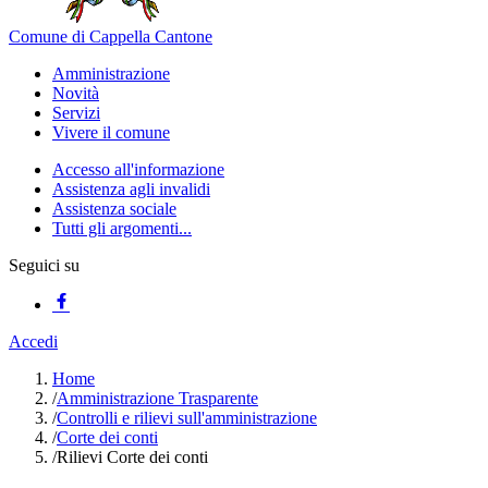
Comune di Cappella Cantone
Amministrazione
Novità
Servizi
Vivere il comune
Accesso all'informazione
Assistenza agli invalidi
Assistenza sociale
Tutti gli argomenti...
Seguici su
Accedi
Home
/
Amministrazione Trasparente
/
Controlli e rilievi sull'amministrazione
/
Corte dei conti
/
Rilievi Corte dei conti