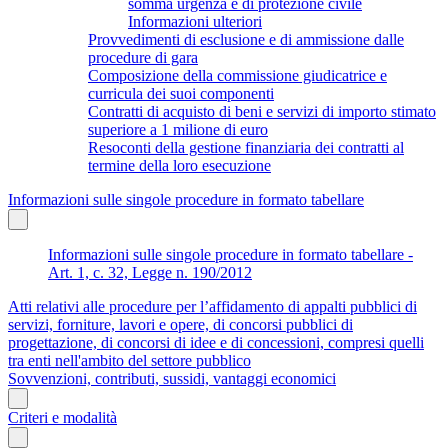
somma urgenza e di protezione civile
Informazioni ulteriori
Provvedimenti di esclusione e di ammissione dalle
procedure di gara
Composizione della commissione giudicatrice e
curricula dei suoi componenti
Contratti di acquisto di beni e servizi di importo stimato
superiore a 1 milione di euro
Resoconti della gestione finanziaria dei contratti al
termine della loro esecuzione
Informazioni sulle singole procedure in formato tabellare
Informazioni sulle singole procedure in formato tabellare -
Art. 1, c. 32, Legge n. 190/2012
Atti relativi alle procedure per l’affidamento di appalti pubblici di
servizi, forniture, lavori e opere, di concorsi pubblici di
progettazione, di concorsi di idee e di concessioni, compresi quelli
tra enti nell'ambito del settore pubblico
Sovvenzioni, contributi, sussidi, vantaggi economici
Criteri e modalità