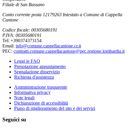
Filiale di San Bassano
Conto corrente posta 12179263 Intestato a Comune di Cappella
Cantone
Codice fiscale: 00305680191
P.IVA: 00305680191
Tel: +390374373154
Email:
info@comune.cappellacantone.cr.it
PEC:
contratti.comune.cappellacantone@pec.regione.lombardia.it
Leggi le FAQ
Prenotazione appuntamento
Segnalazione disservizio
Richiesta d'assistenza
Amministrazione trasparente
Informativa privacy
Note legali
Dichiarazione di accessibilità
Piano di miglioramento del sito e dei servizi
Seguici su