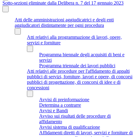
Sotto-sezioni eliminate dalla Delibera n. 7 del 17 gennaio 2023
Atti delle amministrazioni aggiudicatrici e degli enti
aggiudicatori distintamente per ogni procedura
Atti relativi alla programmazione di lavori, opere,
servizi e forniture
Programma biennale degli acquisiti di beni e
servizi
Programma triennale dei lavori pubblici
Atti relativi alle procedure per l'affidamento di appalti
pubblici di servizi, forniture, lavori e opere, di concorsi
pubblici di progettazione, di concorsi di idee e di
concessioni
Avvisi di preinformazione
Determina a contrarre
Avvisi e Bandi
Avviso sui risultati delle procedure di
affidamento
Avvisi sistema di qualificazione
Affidamenti diretti di lavori, servizi e forniture di