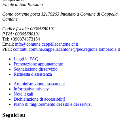
Filiale di San Bassano
Conto corrente posta 12179263 Intestato a Comune di Cappella
Cantone
Codice fiscale: 00305680191
P.IVA: 00305680191
Tel: +390374373154
Email:
info@comune.cappellacantone.cr.it
PEC:
contratti.comune.cappellacantone@pec.regione.lombardia.it
Leggi le FAQ
Prenotazione appuntamento
Segnalazione disservizio
Richiesta d'assistenza
Amministrazione trasparente
Informativa privacy
Note legali
Dichiarazione di accessibilità
Piano di miglioramento del sito e dei servizi
Seguici su