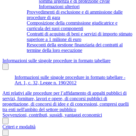
somma urgenza e di protezione civile
Informazioni ulteriori
Provvedimenti di esclusione e di ammissione dalle
procedure di gara
Composizione della commissione giudicatrice e
curricula dei suoi componenti
Contratti di acquisto di beni e servizi di importo stimato
superiore a 1 milione di euro
Resoconti della gestione finanziaria dei contratti al
termine della loro esecuzione
Informazioni sulle singole procedure in formato tabellare
Informazioni sulle singole procedure in formato tabellare -
Art. 1, c. 32, Legge n. 190/2012
Atti relativi alle procedure per l’affidamento di appalti pubblici di
servizi, forniture, lavori e opere, di concorsi pubblici di
progettazione, di concorsi di idee e di concessioni, compresi quelli
tra enti nell'ambito del settore pubblico
Sovvenzioni, contributi, sussidi, vantaggi economici
Criteri e modalità