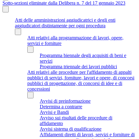
Sotto-sezioni eliminate dalla Delibera n. 7 del 17 gennaio 2023
Atti delle amministrazioni aggiudicatrici e degli enti
aggiudicatori distintamente per ogni procedura
Atti relativi alla programmazione di lavori, opere,
servizi e forniture
Programma biennale degli acquisiti di beni e
servizi
Programma triennale dei lavori pubblici
Atti relativi alle procedure per l'affidamento di appalti
pubblici di servizi, forniture, lavori e opere, di concorsi
pubblici di progettazione, di concorsi di idee e di
concessioni
Avvisi di preinformazione
Determina a contrarre
Avvisi e Bandi
Avviso sui risultati delle procedure di
affidamento
Avvisi sistema di qualificazione
Affidamenti diretti di lavori, servizi e forniture di