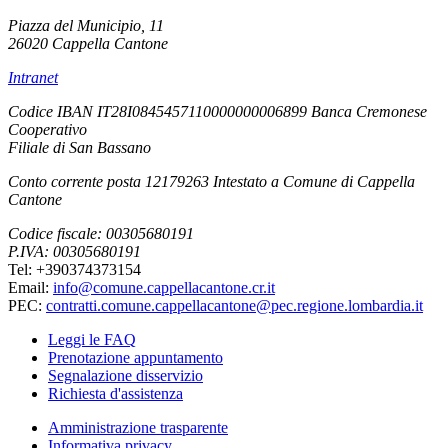
Piazza del Municipio, 11
26020 Cappella Cantone
Intranet
Codice IBAN IT28I0845457110000000006899 Banca Cremonese
Cooperativo
Filiale di San Bassano
Conto corrente posta 12179263 Intestato a Comune di Cappella
Cantone
Codice fiscale: 00305680191
P.IVA: 00305680191
Tel: +390374373154
Email:
info@comune.cappellacantone.cr.it
PEC:
contratti.comune.cappellacantone@pec.regione.lombardia.it
Leggi le FAQ
Prenotazione appuntamento
Segnalazione disservizio
Richiesta d'assistenza
Amministrazione trasparente
Informativa privacy