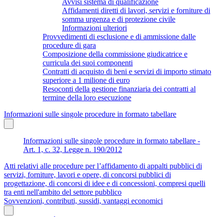
Avvisi sistema di qualificazione
Affidamenti diretti di lavori, servizi e forniture di
somma urgenza e di protezione civile
Informazioni ulteriori
Provvedimenti di esclusione e di ammissione dalle
procedure di gara
Composizione della commissione giudicatrice e
curricula dei suoi componenti
Contratti di acquisto di beni e servizi di importo stimato
superiore a 1 milione di euro
Resoconti della gestione finanziaria dei contratti al
termine della loro esecuzione
Informazioni sulle singole procedure in formato tabellare
Informazioni sulle singole procedure in formato tabellare -
Art. 1, c. 32, Legge n. 190/2012
Atti relativi alle procedure per l’affidamento di appalti pubblici di
servizi, forniture, lavori e opere, di concorsi pubblici di
progettazione, di concorsi di idee e di concessioni, compresi quelli
tra enti nell'ambito del settore pubblico
Sovvenzioni, contributi, sussidi, vantaggi economici