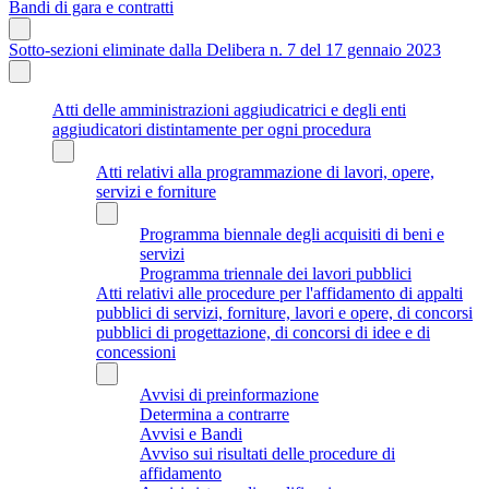
Bandi di gara e contratti
Sotto-sezioni eliminate dalla Delibera n. 7 del 17 gennaio 2023
Atti delle amministrazioni aggiudicatrici e degli enti
aggiudicatori distintamente per ogni procedura
Atti relativi alla programmazione di lavori, opere,
servizi e forniture
Programma biennale degli acquisiti di beni e
servizi
Programma triennale dei lavori pubblici
Atti relativi alle procedure per l'affidamento di appalti
pubblici di servizi, forniture, lavori e opere, di concorsi
pubblici di progettazione, di concorsi di idee e di
concessioni
Avvisi di preinformazione
Determina a contrarre
Avvisi e Bandi
Avviso sui risultati delle procedure di
affidamento