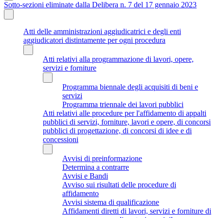
Sotto-sezioni eliminate dalla Delibera n. 7 del 17 gennaio 2023
Atti delle amministrazioni aggiudicatrici e degli enti
aggiudicatori distintamente per ogni procedura
Atti relativi alla programmazione di lavori, opere,
servizi e forniture
Programma biennale degli acquisiti di beni e
servizi
Programma triennale dei lavori pubblici
Atti relativi alle procedure per l'affidamento di appalti
pubblici di servizi, forniture, lavori e opere, di concorsi
pubblici di progettazione, di concorsi di idee e di
concessioni
Avvisi di preinformazione
Determina a contrarre
Avvisi e Bandi
Avviso sui risultati delle procedure di
affidamento
Avvisi sistema di qualificazione
Affidamenti diretti di lavori, servizi e forniture di