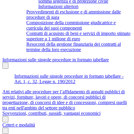
somma urgenza e di protezione civile
Informazioni ulteriori
Provvedimenti di esclusione e di ammissione dalle
procedure di gara
Composizione della commissione giudicatrice e
curricula dei suoi componenti
Contratti di acquisto di beni e servizi di importo stimato
superiore a 1 milione di euro
Resoconti della gestione finanziaria dei contratti al
termine della loro esecuzione
Informazioni sulle singole procedure in formato tabellare
Informazioni sulle singole procedure in formato tabellare -
Art. 1, c. 32, Legge n. 190/2012
Atti relativi alle procedure per l’affidamento di appalti pubblici di
servizi, forniture, lavori e opere, di concorsi pubblici di
progettazione, di concorsi di idee e di concessioni, compresi quelli
tra enti nell'ambito del settore pubblico
Sovvenzioni, contributi, sussidi, vantaggi economici
Criteri e modalità