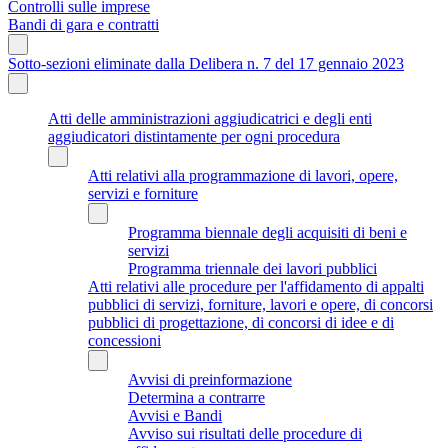
Controlli sulle imprese
Bandi di gara e contratti
Sotto-sezioni eliminate dalla Delibera n. 7 del 17 gennaio 2023
Atti delle amministrazioni aggiudicatrici e degli enti
aggiudicatori distintamente per ogni procedura
Atti relativi alla programmazione di lavori, opere,
servizi e forniture
Programma biennale degli acquisiti di beni e
servizi
Programma triennale dei lavori pubblici
Atti relativi alle procedure per l'affidamento di appalti
pubblici di servizi, forniture, lavori e opere, di concorsi
pubblici di progettazione, di concorsi di idee e di
concessioni
Avvisi di preinformazione
Determina a contrarre
Avvisi e Bandi
Avviso sui risultati delle procedure di