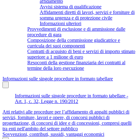
affidamento
Avvisi sistema di qualificazione
Affidamenti diretti di lavori, servizi e forniture di
somma urgenza e di protezione civile
Informazioni ulteriori
Provvedimenti di esclusione e di ammissione dalle
procedure di gara
Composizione della commissione giudicatrice e
curricula dei suoi componenti
Contratti di acquisto di beni e servizi di importo stimato
superiore a 1 milione di euro
Resoconti della gestione finanziaria dei contratti al
termine della loro esecuzione
Informazioni sulle singole procedure in formato tabellare
Informazioni sulle singole procedure in formato tabellare -
Art. 1, c. 32, Legge n. 190/2012
Atti relativi alle procedure per l’affidamento di appalti pubblici di
servizi, forniture, lavori e opere, di concorsi pubblici di
progettazione, di concorsi di idee e di concessioni, compresi quelli
tra enti nell'ambito del settore pubblico
Sovvenzioni, contributi, sussidi, vantaggi economici