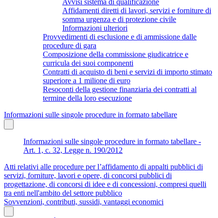
Avvisi sistema di qualificazione
Affidamenti diretti di lavori, servizi e forniture di
somma urgenza e di protezione civile
Informazioni ulteriori
Provvedimenti di esclusione e di ammissione dalle
procedure di gara
Composizione della commissione giudicatrice e
curricula dei suoi componenti
Contratti di acquisto di beni e servizi di importo stimato
superiore a 1 milione di euro
Resoconti della gestione finanziaria dei contratti al
termine della loro esecuzione
Informazioni sulle singole procedure in formato tabellare
Informazioni sulle singole procedure in formato tabellare -
Art. 1, c. 32, Legge n. 190/2012
Atti relativi alle procedure per l’affidamento di appalti pubblici di
servizi, forniture, lavori e opere, di concorsi pubblici di
progettazione, di concorsi di idee e di concessioni, compresi quelli
tra enti nell'ambito del settore pubblico
Sovvenzioni, contributi, sussidi, vantaggi economici