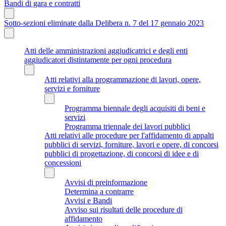
Bandi di gara e contratti
Sotto-sezioni eliminate dalla Delibera n. 7 del 17 gennaio 2023
Atti delle amministrazioni aggiudicatrici e degli enti
aggiudicatori distintamente per ogni procedura
Atti relativi alla programmazione di lavori, opere,
servizi e forniture
Programma biennale degli acquisiti di beni e
servizi
Programma triennale dei lavori pubblici
Atti relativi alle procedure per l'affidamento di appalti
pubblici di servizi, forniture, lavori e opere, di concorsi
pubblici di progettazione, di concorsi di idee e di
concessioni
Avvisi di preinformazione
Determina a contrarre
Avvisi e Bandi
Avviso sui risultati delle procedure di
affidamento