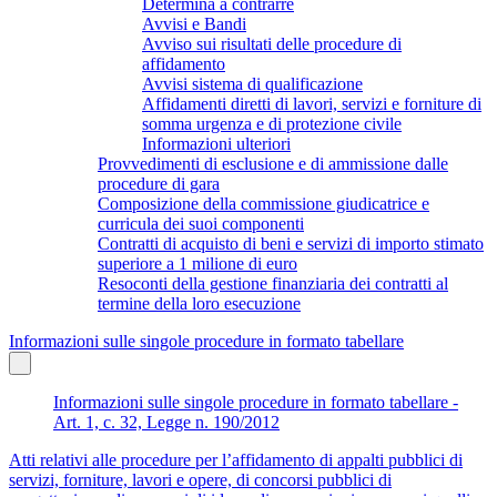
Determina a contrarre
Avvisi e Bandi
Avviso sui risultati delle procedure di
affidamento
Avvisi sistema di qualificazione
Affidamenti diretti di lavori, servizi e forniture di
somma urgenza e di protezione civile
Informazioni ulteriori
Provvedimenti di esclusione e di ammissione dalle
procedure di gara
Composizione della commissione giudicatrice e
curricula dei suoi componenti
Contratti di acquisto di beni e servizi di importo stimato
superiore a 1 milione di euro
Resoconti della gestione finanziaria dei contratti al
termine della loro esecuzione
Informazioni sulle singole procedure in formato tabellare
Informazioni sulle singole procedure in formato tabellare -
Art. 1, c. 32, Legge n. 190/2012
Atti relativi alle procedure per l’affidamento di appalti pubblici di
servizi, forniture, lavori e opere, di concorsi pubblici di