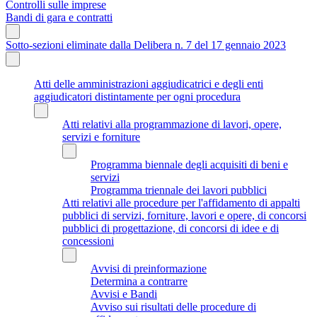
Controlli sulle imprese
Bandi di gara e contratti
Sotto-sezioni eliminate dalla Delibera n. 7 del 17 gennaio 2023
Atti delle amministrazioni aggiudicatrici e degli enti
aggiudicatori distintamente per ogni procedura
Atti relativi alla programmazione di lavori, opere,
servizi e forniture
Programma biennale degli acquisiti di beni e
servizi
Programma triennale dei lavori pubblici
Atti relativi alle procedure per l'affidamento di appalti
pubblici di servizi, forniture, lavori e opere, di concorsi
pubblici di progettazione, di concorsi di idee e di
concessioni
Avvisi di preinformazione
Determina a contrarre
Avvisi e Bandi
Avviso sui risultati delle procedure di