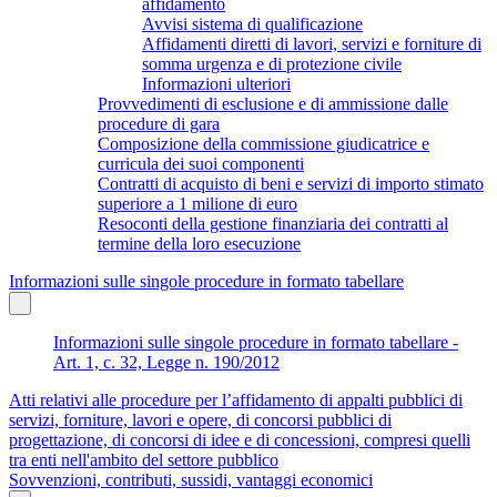
affidamento
Avvisi sistema di qualificazione
Affidamenti diretti di lavori, servizi e forniture di
somma urgenza e di protezione civile
Informazioni ulteriori
Provvedimenti di esclusione e di ammissione dalle
procedure di gara
Composizione della commissione giudicatrice e
curricula dei suoi componenti
Contratti di acquisto di beni e servizi di importo stimato
superiore a 1 milione di euro
Resoconti della gestione finanziaria dei contratti al
termine della loro esecuzione
Informazioni sulle singole procedure in formato tabellare
Informazioni sulle singole procedure in formato tabellare -
Art. 1, c. 32, Legge n. 190/2012
Atti relativi alle procedure per l’affidamento di appalti pubblici di
servizi, forniture, lavori e opere, di concorsi pubblici di
progettazione, di concorsi di idee e di concessioni, compresi quelli
tra enti nell'ambito del settore pubblico
Sovvenzioni, contributi, sussidi, vantaggi economici