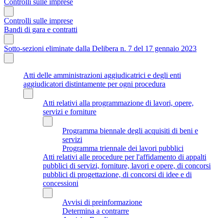
Controlli sulle imprese
Controlli sulle imprese
Bandi di gara e contratti
Sotto-sezioni eliminate dalla Delibera n. 7 del 17 gennaio 2023
Atti delle amministrazioni aggiudicatrici e degli enti
aggiudicatori distintamente per ogni procedura
Atti relativi alla programmazione di lavori, opere,
servizi e forniture
Programma biennale degli acquisiti di beni e
servizi
Programma triennale dei lavori pubblici
Atti relativi alle procedure per l'affidamento di appalti
pubblici di servizi, forniture, lavori e opere, di concorsi
pubblici di progettazione, di concorsi di idee e di
concessioni
Avvisi di preinformazione
Determina a contrarre