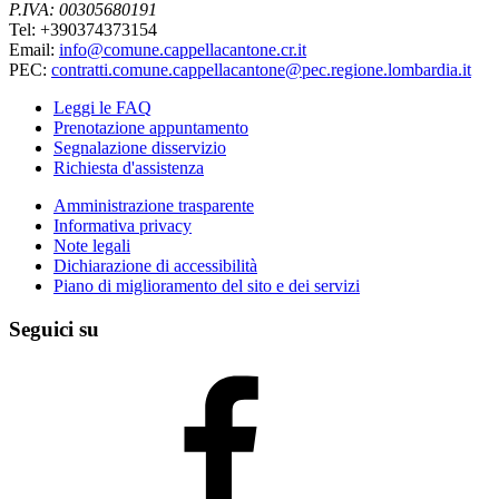
P.IVA: 00305680191
Tel: +390374373154
Email:
info@comune.cappellacantone.cr.it
PEC:
contratti.comune.cappellacantone@pec.regione.lombardia.it
Leggi le FAQ
Prenotazione appuntamento
Segnalazione disservizio
Richiesta d'assistenza
Amministrazione trasparente
Informativa privacy
Note legali
Dichiarazione di accessibilità
Piano di miglioramento del sito e dei servizi
Seguici su