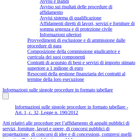
Avvisi e Bandi
Avviso sui risultati delle procedure di
affidamento
Avvisi sistema di qualificazione
Affidamenti diretti di lavori, servizi e forniture di
somma urgenza e di protezione civile
Informazioni ulteriori
Provvedimenti di esclusione e di ammissione dalle
procedure di gara
Composizione della commissione giudicatrice e
curricula dei suoi componenti
Contratti di acquisto di beni e servizi di importo stimato
superiore a 1 milione di euro
Resoconti della gestione finanziaria dei contratti al
termine della loro esecuzione
Informazioni sulle singole procedure in formato tabellare
Informazioni sulle singole procedure in formato tabellare -
Art. 1, c. 32, Legge n. 190/2012
Atti relativi alle procedure per l’affidamento di appalti pubblici di
servizi, forniture, lavori e opere, di concorsi pubblici di
progettazione, di concorsi di idee e di concessioni, compresi quelli