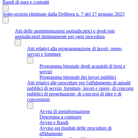
Bandi di gara e contratti
Sotto-sezioni eliminate dalla Delibera n. 7 del 17 gennaio 2023
Atti delle amministrazioni aggiudicatrici e degli enti
aggiudicatori distintamente per ogni procedura
Atti relativi alla programmazione di lavori, opere,
servizi e forniture
Programma biennale degli acquisiti di beni e
servizi
Programma triennale dei lavori pubblici
Atti relativi alle procedure per l'affidamento di appalti
pubblici di servizi, forniture, lavori e opere, di concorsi
pubblici di progettazione, di concorsi di idee e di
concessioni
Avvisi di preinformazione
Determina a contrarre
Avvisi e Bandi
Avviso sui risultati delle procedure di
affidamento