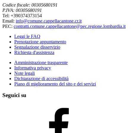
Codice fiscale: 00305680191
P.IVA: 00305680191
Tel: +390374373154
Email:
info@comune.cappellacantone.cr.it
PEC:
contratti.comune.cappellacantone@pec.regione.lombardia.it
Leggi le FAQ
Prenotazione appuntamento
Segnalazione disservizio
Richiesta d'assistenza
Amministrazione trasparente
Informativa privacy
Note legali
Dichiarazione di accessibilità
Piano di miglioramento del sito e dei servizi
Seguici su