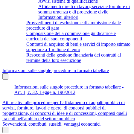
Avvisi sistema di qualificazione
Affidamenti diretti di lavori, servizi e forniture di
somma urgenza e di protezione civile
Informazioni ulteriori
Provvedimenti di esclusione e di ammissione dalle
procedure di gara
Composizione della commissione giudicatrice e
curricula dei suoi componenti
Contratti di acquisto di beni e servizi di importo stimato
superiore a 1 milione di euro
Resoconti della gestione finanziaria dei contratti al
termine della loro esecuzione
Informazioni sulle singole procedure in formato tabellare
Informazioni sulle singole procedure in formato tabellare -
Art. 1, c. 32, Legge n. 190/2012
Atti relativi alle procedure per l’affidamento di appalti pubblici di
servizi, forniture, lavori e opere, di concorsi pubblici di
progettazione, di concorsi di idee e di concessioni, compresi quelli
tra enti nell'ambito del settore pubblico
Sovvenzioni, contributi, sussidi, vantaggi economici