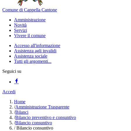
Comune di Cappella Cantone
Amministrazione
Novità
Servizi
Vivere il comune
Accesso all'informazione
Assistenza agli invalidi
Assistenza sociale
Tutti gli argomenti...
Seguici su
Accedi
Home
/
Amministrazione Trasparente
/
Bilanci
/
Bilancio preventivo e consuntivo
/
Bilancio consuntivo
/
Bilancio consuntivo