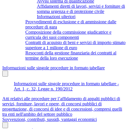
Avvisi sistema di qualificazione
Affidamenti diretti di lavori, servizi e forniture di
somma urgenza e di protezione civile
Informazioni ulteriori
Provvedimenti di esclusione e di ammissione dalle
procedure di gara
Composizione della commissione giudicatrice e
curricula dei suoi componenti
Contratti di acquisto di beni e servizi di importo stimato
superiore a 1 milione di euro
Resoconti della gestione finanziaria dei contratti al
termine della loro esecuzione
Informazioni sulle singole procedure in formato tabellare
Informazioni sulle singole procedure in formato tabellare -
Art. 1, c. 32, Legge n. 190/2012
Atti relativi alle procedure per l’affidamento di appalti pubblici di
servizi, forniture, lavori e opere, di concorsi pubblici di
progettazione, di concorsi di idee e di concessioni, compresi quelli
tra enti nell'ambito del settore pubblico
Sovvenzioni, contributi, sussidi, vantaggi economici