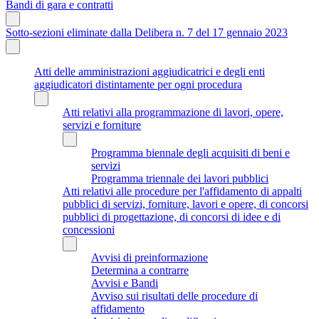
Bandi di gara e contratti
Sotto-sezioni eliminate dalla Delibera n. 7 del 17 gennaio 2023
Atti delle amministrazioni aggiudicatrici e degli enti
aggiudicatori distintamente per ogni procedura
Atti relativi alla programmazione di lavori, opere,
servizi e forniture
Programma biennale degli acquisiti di beni e
servizi
Programma triennale dei lavori pubblici
Atti relativi alle procedure per l'affidamento di appalti
pubblici di servizi, forniture, lavori e opere, di concorsi
pubblici di progettazione, di concorsi di idee e di
concessioni
Avvisi di preinformazione
Determina a contrarre
Avvisi e Bandi
Avviso sui risultati delle procedure di
affidamento