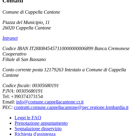
Contatti
Comune di Cappella Cantone
Piazza del Municipio, 11
26020 Cappella Cantone
Intranet
Codice IBAN IT28I0845457110000000006899 Banca Cremonese
Cooperativo
Filiale di San Bassano
Conto corrente posta 12179263 Intestato a Comune di Cappella
Cantone
Codice fiscale: 00305680191
P.IVA: 00305680191
Tel: +390374373154
Email:
info@comune.cappellacantone.cr.it
PEC:
contratti.comune.cappellacantone@pec.regione.lombardia.it
Leggi le FAQ
Prenotazione appuntamento
Segnalazione disservizio
Richiesta d'assistenza