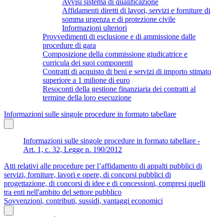
Avvisi sistema di qualificazione
Affidamenti diretti di lavori, servizi e forniture di
somma urgenza e di protezione civile
Informazioni ulteriori
Provvedimenti di esclusione e di ammissione dalle
procedure di gara
Composizione della commissione giudicatrice e
curricula dei suoi componenti
Contratti di acquisto di beni e servizi di importo stimato
superiore a 1 milione di euro
Resoconti della gestione finanziaria dei contratti al
termine della loro esecuzione
Informazioni sulle singole procedure in formato tabellare
Informazioni sulle singole procedure in formato tabellare -
Art. 1, c. 32, Legge n. 190/2012
Atti relativi alle procedure per l’affidamento di appalti pubblici di
servizi, forniture, lavori e opere, di concorsi pubblici di
progettazione, di concorsi di idee e di concessioni, compresi quelli
tra enti nell'ambito del settore pubblico
Sovvenzioni, contributi, sussidi, vantaggi economici