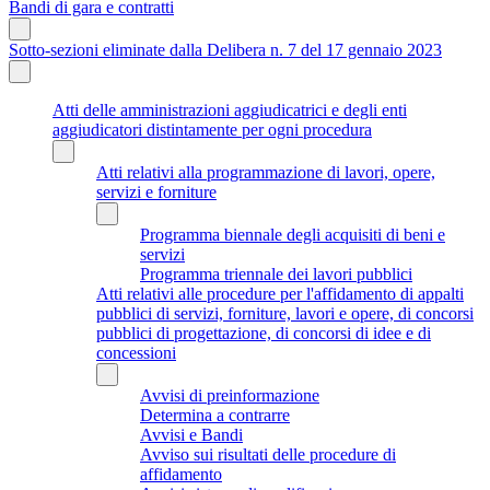
Bandi di gara e contratti
Sotto-sezioni eliminate dalla Delibera n. 7 del 17 gennaio 2023
Atti delle amministrazioni aggiudicatrici e degli enti
aggiudicatori distintamente per ogni procedura
Atti relativi alla programmazione di lavori, opere,
servizi e forniture
Programma biennale degli acquisiti di beni e
servizi
Programma triennale dei lavori pubblici
Atti relativi alle procedure per l'affidamento di appalti
pubblici di servizi, forniture, lavori e opere, di concorsi
pubblici di progettazione, di concorsi di idee e di
concessioni
Avvisi di preinformazione
Determina a contrarre
Avvisi e Bandi
Avviso sui risultati delle procedure di
affidamento