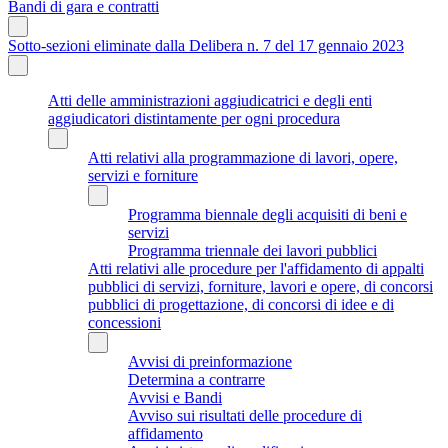
Bandi di gara e contratti
Sotto-sezioni eliminate dalla Delibera n. 7 del 17 gennaio 2023
Atti delle amministrazioni aggiudicatrici e degli enti
aggiudicatori distintamente per ogni procedura
Atti relativi alla programmazione di lavori, opere,
servizi e forniture
Programma biennale degli acquisiti di beni e
servizi
Programma triennale dei lavori pubblici
Atti relativi alle procedure per l'affidamento di appalti
pubblici di servizi, forniture, lavori e opere, di concorsi
pubblici di progettazione, di concorsi di idee e di
concessioni
Avvisi di preinformazione
Determina a contrarre
Avvisi e Bandi
Avviso sui risultati delle procedure di
affidamento