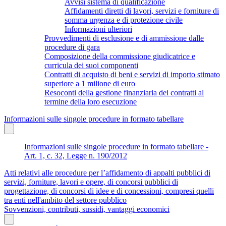
Avvisi sistema di qualificazione
Affidamenti diretti di lavori, servizi e forniture di
somma urgenza e di protezione civile
Informazioni ulteriori
Provvedimenti di esclusione e di ammissione dalle
procedure di gara
Composizione della commissione giudicatrice e
curricula dei suoi componenti
Contratti di acquisto di beni e servizi di importo stimato
superiore a 1 milione di euro
Resoconti della gestione finanziaria dei contratti al
termine della loro esecuzione
Informazioni sulle singole procedure in formato tabellare
Informazioni sulle singole procedure in formato tabellare -
Art. 1, c. 32, Legge n. 190/2012
Atti relativi alle procedure per l’affidamento di appalti pubblici di
servizi, forniture, lavori e opere, di concorsi pubblici di
progettazione, di concorsi di idee e di concessioni, compresi quelli
tra enti nell'ambito del settore pubblico
Sovvenzioni, contributi, sussidi, vantaggi economici