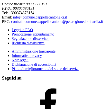
Codice fiscale: 00305680191
P.IVA: 00305680191
Tel: +390374373154
Email:
info@comune.cappellacantone.cr.it
PEC:
contratti.comune.cappellacantone@pec.regione.lombardia.it
Leggi le FAQ
Prenotazione appuntamento
Segnalazione disservizio
Richiesta d'assistenza
Amministrazione trasparente
Informativa privacy
Note legali
Dichiarazione di accessibilità
Piano di miglioramento del sito e dei servizi
Seguici su