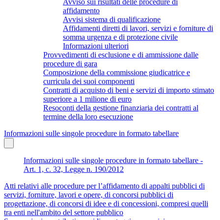
Avviso sui risultati delle procedure di
affidamento
Avvisi sistema di qualificazione
Affidamenti diretti di lavori, servizi e forniture di
somma urgenza e di protezione civile
Informazioni ulteriori
Provvedimenti di esclusione e di ammissione dalle
procedure di gara
Composizione della commissione giudicatrice e
curricula dei suoi componenti
Contratti di acquisto di beni e servizi di importo stimato
superiore a 1 milione di euro
Resoconti della gestione finanziaria dei contratti al
termine della loro esecuzione
Informazioni sulle singole procedure in formato tabellare
Informazioni sulle singole procedure in formato tabellare -
Art. 1, c. 32, Legge n. 190/2012
Atti relativi alle procedure per l’affidamento di appalti pubblici di
servizi, forniture, lavori e opere, di concorsi pubblici di
progettazione, di concorsi di idee e di concessioni, compresi quelli
tra enti nell'ambito del settore pubblico