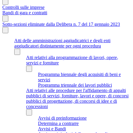
Controlli sulle imprese
Bandi di gara e contratti
Sotto-sezioni eliminate dalla Delibera n. 7 del 17 gennaio 2023
Atti delle amministrazioni aggiudicatrici e degli enti
aggiudicatori distintamente per ogni procedura
Atti relativi alla programmazione di lavori, opere,
servizi e forniture
Programma biennale degli acquisiti di beni e
servizi
Programma triennale dei lavori pubblici
Atti relativi alle procedure per l'affidamento di appalti
pubblici di servizi, forniture, lavori e opere, di concorsi
pubblici di progettazione, di concorsi di idee e di
concessioni
Avvisi di preinformazione
Determina a contrarre
Avvisi e Bandi