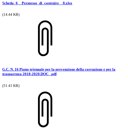
Scheda_6__Permesso_di_costruire__0.xlsx
(14.44 KB)
G.C. N. 16 Piano triennale per la prevenzione della corruzione e per la
trasparenza 2018-2020.DOC_.pdf
(51.41 KB)