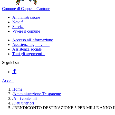
Comune di Cappella Cantone
Amministrazione
Novità
Servizi
Vivere il comune
Accesso all'informazione
Assistenza agli invalidi
Assistenza sociale
Tutti gli argomenti...
Seguici su
Accedi
Home
/
Amministrazione Trasparente
/
Altri contenuti
/
Dati ulteriori
/
RENDICONTO DESTINAZIONE 5 PER MILLE ANNO I