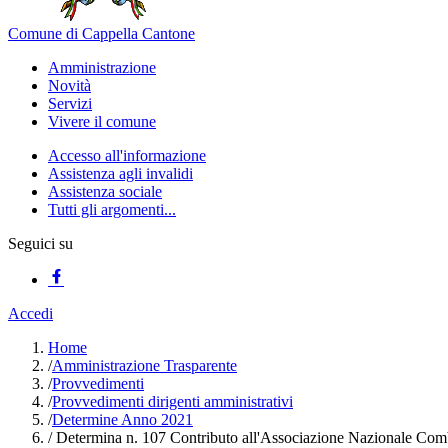
Comune di Cappella Cantone
Amministrazione
Novità
Servizi
Vivere il comune
Accesso all'informazione
Assistenza agli invalidi
Assistenza sociale
Tutti gli argomenti...
Seguici su
Accedi
Home
/
Amministrazione Trasparente
/
Provvedimenti
/
Provvedimenti dirigenti amministrativi
/
Determine Anno 2021
/
Determina n. 107 Contributo all'Associazione Nazionale Comb