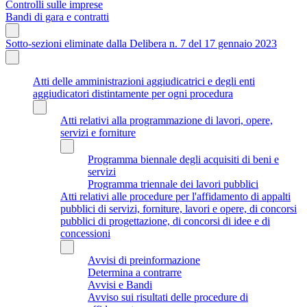
Controlli sulle imprese
Bandi di gara e contratti
Sotto-sezioni eliminate dalla Delibera n. 7 del 17 gennaio 2023
Atti delle amministrazioni aggiudicatrici e degli enti
aggiudicatori distintamente per ogni procedura
Atti relativi alla programmazione di lavori, opere,
servizi e forniture
Programma biennale degli acquisiti di beni e
servizi
Programma triennale dei lavori pubblici
Atti relativi alle procedure per l'affidamento di appalti
pubblici di servizi, forniture, lavori e opere, di concorsi
pubblici di progettazione, di concorsi di idee e di
concessioni
Avvisi di preinformazione
Determina a contrarre
Avvisi e Bandi
Avviso sui risultati delle procedure di