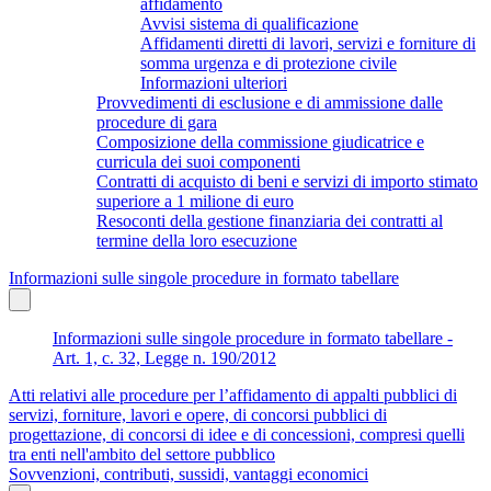
affidamento
Avvisi sistema di qualificazione
Affidamenti diretti di lavori, servizi e forniture di
somma urgenza e di protezione civile
Informazioni ulteriori
Provvedimenti di esclusione e di ammissione dalle
procedure di gara
Composizione della commissione giudicatrice e
curricula dei suoi componenti
Contratti di acquisto di beni e servizi di importo stimato
superiore a 1 milione di euro
Resoconti della gestione finanziaria dei contratti al
termine della loro esecuzione
Informazioni sulle singole procedure in formato tabellare
Informazioni sulle singole procedure in formato tabellare -
Art. 1, c. 32, Legge n. 190/2012
Atti relativi alle procedure per l’affidamento di appalti pubblici di
servizi, forniture, lavori e opere, di concorsi pubblici di
progettazione, di concorsi di idee e di concessioni, compresi quelli
tra enti nell'ambito del settore pubblico
Sovvenzioni, contributi, sussidi, vantaggi economici