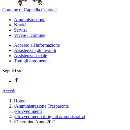
Comune di Cappella Cantone
Amministrazione
Novità
Servizi
Vivere il comune
Accesso all'informazione
Assistenza agli invalidi
Assistenza sociale
Tutti gli argomenti...
Seguici su
Accedi
Home
/
Amministrazione Trasparente
/
Provvedimenti
/
Provvedimenti dirigenti amministrativi
/
Determine Anno 2021