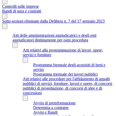
Controlli sulle imprese
Bandi di gara e contratti
Sotto-sezioni eliminate dalla Delibera n. 7 del 17 gennaio 2023
Atti delle amministrazioni aggiudicatrici e degli enti
aggiudicatori distintamente per ogni procedura
Atti relativi alla programmazione di lavori, opere,
servizi e forniture
Programma biennale degli acquisiti di beni e
servizi
Programma triennale dei lavori pubblici
Atti relativi alle procedure per l'affidamento di appalti
pubblici di servizi, forniture, lavori e opere, di concorsi
pubblici di progettazione, di concorsi di idee e di
concessioni
Avvisi di preinformazione
Determina a contrarre
Avvisi e Bandi