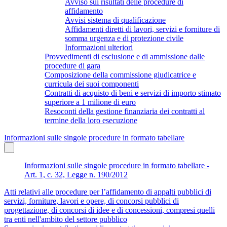
Avviso sui risultati delle procedure di
affidamento
Avvisi sistema di qualificazione
Affidamenti diretti di lavori, servizi e forniture di
somma urgenza e di protezione civile
Informazioni ulteriori
Provvedimenti di esclusione e di ammissione dalle
procedure di gara
Composizione della commissione giudicatrice e
curricula dei suoi componenti
Contratti di acquisto di beni e servizi di importo stimato
superiore a 1 milione di euro
Resoconti della gestione finanziaria dei contratti al
termine della loro esecuzione
Informazioni sulle singole procedure in formato tabellare
Informazioni sulle singole procedure in formato tabellare -
Art. 1, c. 32, Legge n. 190/2012
Atti relativi alle procedure per l’affidamento di appalti pubblici di
servizi, forniture, lavori e opere, di concorsi pubblici di
progettazione, di concorsi di idee e di concessioni, compresi quelli
tra enti nell'ambito del settore pubblico