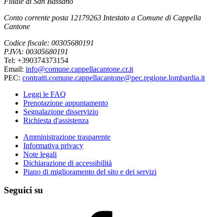
Filiale di San Bassano
Conto corrente posta 12179263 Intestato a Comune di Cappella
Cantone
Codice fiscale: 00305680191
P.IVA: 00305680191
Tel: +390374373154
Email:
info@comune.cappellacantone.cr.it
PEC:
contratti.comune.cappellacantone@pec.regione.lombardia.it
Leggi le FAQ
Prenotazione appuntamento
Segnalazione disservizio
Richiesta d'assistenza
Amministrazione trasparente
Informativa privacy
Note legali
Dichiarazione di accessibilità
Piano di miglioramento del sito e dei servizi
Seguici su