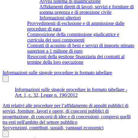
Avvisi sistema di qualificazione
Affidamenti diretti di lavori, servizi e forniture di
somma urgenza e di protezione civile
Informazioni ulteriori
Provvedimenti di esclusione e di ammissione dalle
procedure di gara
Composizione della commissione giudicatrice e
curricula dei suoi componenti
Contratti di acquisto di beni e servizi di importo stimato
superiore a 1 milione di euro
Resoconti della gestione finanziaria dei contratti al
termine della loro esecuzione
Informazioni sulle singole procedure in formato tabellare
Informazioni sulle singole procedure in formato tabellare -
Art. 1, c. 32, Legge n. 190/2012
Atti relativi alle procedure per l’affidamento di appalti pubblici di
servizi, forniture, lavori e opere, di concorsi pubblici di
progettazione, di concorsi di idee e di concessioni, compresi quelli
tra enti nell'ambito del settore pubblico
Sovvenzioni, contributi, sussidi, vantaggi economici