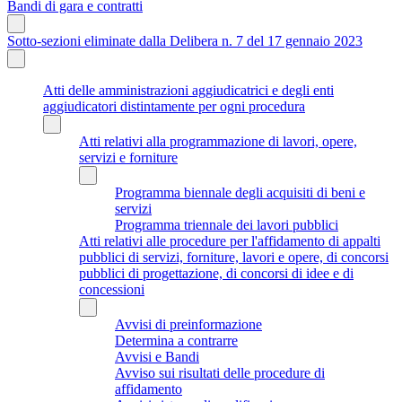
Bandi di gara e contratti
Sotto-sezioni eliminate dalla Delibera n. 7 del 17 gennaio 2023
Atti delle amministrazioni aggiudicatrici e degli enti
aggiudicatori distintamente per ogni procedura
Atti relativi alla programmazione di lavori, opere,
servizi e forniture
Programma biennale degli acquisiti di beni e
servizi
Programma triennale dei lavori pubblici
Atti relativi alle procedure per l'affidamento di appalti
pubblici di servizi, forniture, lavori e opere, di concorsi
pubblici di progettazione, di concorsi di idee e di
concessioni
Avvisi di preinformazione
Determina a contrarre
Avvisi e Bandi
Avviso sui risultati delle procedure di
affidamento