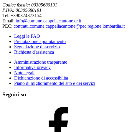
Codice fiscale: 00305680191
P.IVA: 00305680191
Tel: +390374373154
Email:
info@comune.cappellacantone.cr.it
PEC:
contratti.comune.cappellacantone@pec.regione.lombardia.it
Leggi le FAQ
Prenotazione appuntamento
Segnalazione disservizio
Richiesta d'assistenza
Amministrazione trasparente
Informativa privacy
Note legali
Dichiarazione di accessibilità
Piano di miglioramento del sito e dei servizi
Seguici su