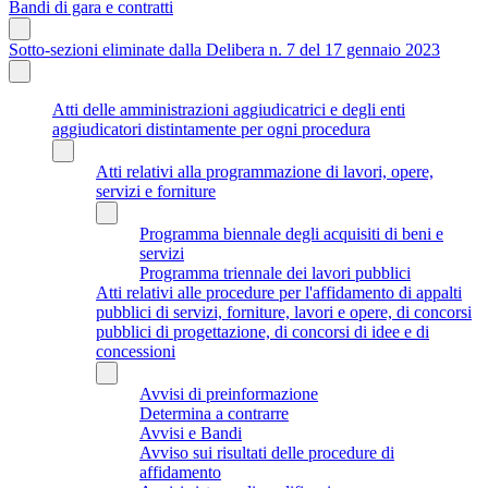
Bandi di gara e contratti
Sotto-sezioni eliminate dalla Delibera n. 7 del 17 gennaio 2023
Atti delle amministrazioni aggiudicatrici e degli enti
aggiudicatori distintamente per ogni procedura
Atti relativi alla programmazione di lavori, opere,
servizi e forniture
Programma biennale degli acquisiti di beni e
servizi
Programma triennale dei lavori pubblici
Atti relativi alle procedure per l'affidamento di appalti
pubblici di servizi, forniture, lavori e opere, di concorsi
pubblici di progettazione, di concorsi di idee e di
concessioni
Avvisi di preinformazione
Determina a contrarre
Avvisi e Bandi
Avviso sui risultati delle procedure di
affidamento