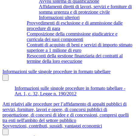
Avvisi sistema di qualificazione
Affidamenti diretti di lavori, servizi e forniture di
somma urgenza e di protezione civile
Informazioni ulteriori
Provvedimenti di esclusione e di ammissione dalle
procedure di gara
Composizione della commissione giudicatrice e
curricula dei suoi componenti
Contratti di acquisto di beni e servizi di importo stimato
superiore a 1 milione di euro
Resoconti della gestione finanziaria dei contratti al
termine della loro esecuzione
Informazioni sulle singole procedure in formato tabellare
Informazioni sulle singole procedure in formato tabellare -
Art. 1, c. 32, Legge n. 190/2012
Atti relativi alle procedure per l’affidamento di appalti pubblici di
servizi, forniture, lavori e opere, di concorsi pubblici di
progettazione, di concorsi di idee e di concessioni, compresi quelli
tra enti nell'ambito del settore pubblico
Sovvenzioni, contributi, sussidi, vantaggi economici