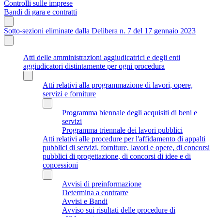
Controlli sulle imprese
Bandi di gara e contratti
Sotto-sezioni eliminate dalla Delibera n. 7 del 17 gennaio 2023
Atti delle amministrazioni aggiudicatrici e degli enti
aggiudicatori distintamente per ogni procedura
Atti relativi alla programmazione di lavori, opere,
servizi e forniture
Programma biennale degli acquisiti di beni e
servizi
Programma triennale dei lavori pubblici
Atti relativi alle procedure per l'affidamento di appalti
pubblici di servizi, forniture, lavori e opere, di concorsi
pubblici di progettazione, di concorsi di idee e di
concessioni
Avvisi di preinformazione
Determina a contrarre
Avvisi e Bandi
Avviso sui risultati delle procedure di