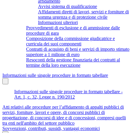
affidamento
Avvisi sistema di qualificazione
Affidamenti diretti di lavori, servizi e forniture di
somma urgenza e di protezione civile
Informazioni ulteriori
Provvedimenti di esclusione e di ammissione dalle
procedure di gara
Composizione della commissione giudicatrice e
curricula dei suoi componenti
Contratti di acquisto di beni e servizi di importo stimato
superiore a 1 milione di euro
Resoconti della gestione finanziaria dei contratti al
termine della loro esecuzione
Informazioni sulle singole procedure in formato tabellare
Informazioni sulle singole procedure in formato tabellare -
Art. 1, c. 32, Legge n. 190/2012
Atti relativi alle procedure per l’affidamento di appalti pubblici di
servizi, forniture, lavori e opere, di concorsi pubblici di
progettazione, di concorsi di idee e di concessioni, compresi quelli
tra enti nell'ambito del settore pubblico
Sovvenzioni, contributi, sussidi, vantaggi economici