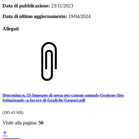
Data di pubblicazione:
23/11/2023
Data di ultimo aggiornamento:
19/04/2024
Allegati
Determina-n.-35-Impegno-di-spesa-per-canone-annuale-Gestione-Sito-
Istituzionale--a-favore-di-Grafiche-Gaspari.pdf
(185.43 KB)
Visite alla pagina:
50