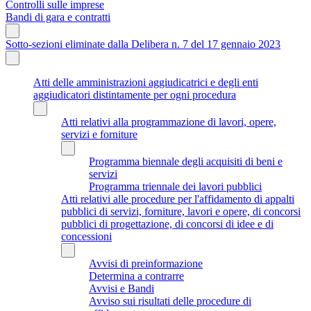
Controlli sulle imprese
Bandi di gara e contratti
Sotto-sezioni eliminate dalla Delibera n. 7 del 17 gennaio 2023
Atti delle amministrazioni aggiudicatrici e degli enti
aggiudicatori distintamente per ogni procedura
Atti relativi alla programmazione di lavori, opere,
servizi e forniture
Programma biennale degli acquisiti di beni e
servizi
Programma triennale dei lavori pubblici
Atti relativi alle procedure per l'affidamento di appalti
pubblici di servizi, forniture, lavori e opere, di concorsi
pubblici di progettazione, di concorsi di idee e di
concessioni
Avvisi di preinformazione
Determina a contrarre
Avvisi e Bandi
Avviso sui risultati delle procedure di