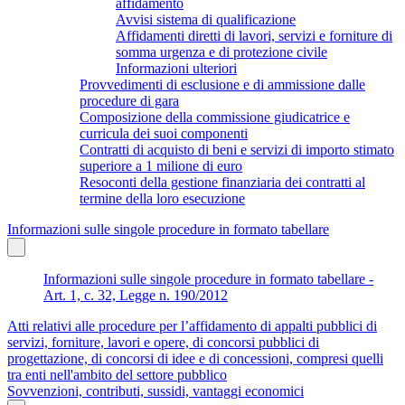
affidamento
Avvisi sistema di qualificazione
Affidamenti diretti di lavori, servizi e forniture di
somma urgenza e di protezione civile
Informazioni ulteriori
Provvedimenti di esclusione e di ammissione dalle
procedure di gara
Composizione della commissione giudicatrice e
curricula dei suoi componenti
Contratti di acquisto di beni e servizi di importo stimato
superiore a 1 milione di euro
Resoconti della gestione finanziaria dei contratti al
termine della loro esecuzione
Informazioni sulle singole procedure in formato tabellare
Informazioni sulle singole procedure in formato tabellare -
Art. 1, c. 32, Legge n. 190/2012
Atti relativi alle procedure per l’affidamento di appalti pubblici di
servizi, forniture, lavori e opere, di concorsi pubblici di
progettazione, di concorsi di idee e di concessioni, compresi quelli
tra enti nell'ambito del settore pubblico
Sovvenzioni, contributi, sussidi, vantaggi economici