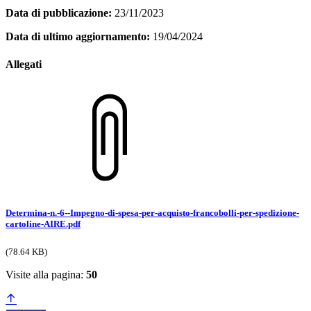
Data di pubblicazione:
23/11/2023
Data di ultimo aggiornamento:
19/04/2024
Allegati
Determina-n.-6--Impegno-di-spesa-per-acquisto-francobolli-per-spedizione-
cartoline-AIRE.pdf
(78.64 KB)
Visite alla pagina:
50