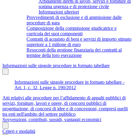
Affidamenti diretti di lavori, servizi e forniture di
somma urgenza e di protezione civile
Informazioni ulteriori
Provvedimenti di esclusione e di ammissione dalle
procedure di gara
Composizione della commissione giudicatrice e
curricula dei suoi componenti
Contratti di acquisto di beni e servizi di importo stimato
superiore a 1 milione di euro
Resoconti della gestione finanziaria dei contratti al
termine della loro esecuzione
Informazioni sulle singole procedure in formato tabellare
Informazioni sulle singole procedure in formato tabellare -
Art. 1, c. 32, Legge n. 190/2012
Atti relativi alle procedure per l’affidamento di appalti pubblici di
servizi, forniture, lavori e opere, di concorsi pubblici di
progettazione, di concorsi di idee e di concessioni, compresi quelli
tra enti nell'ambito del settore pubblico
Sovvenzioni, contributi, sussidi, vantaggi economici
Criteri e modalità