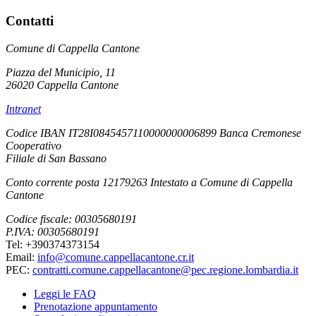
Contatti
Comune di Cappella Cantone
Piazza del Municipio, 11
26020 Cappella Cantone
Intranet
Codice IBAN IT28I0845457110000000006899 Banca Cremonese
Cooperativo
Filiale di San Bassano
Conto corrente posta 12179263 Intestato a Comune di Cappella
Cantone
Codice fiscale: 00305680191
P.IVA: 00305680191
Tel: +390374373154
Email:
info@comune.cappellacantone.cr.it
PEC:
contratti.comune.cappellacantone@pec.regione.lombardia.it
Leggi le FAQ
Prenotazione appuntamento