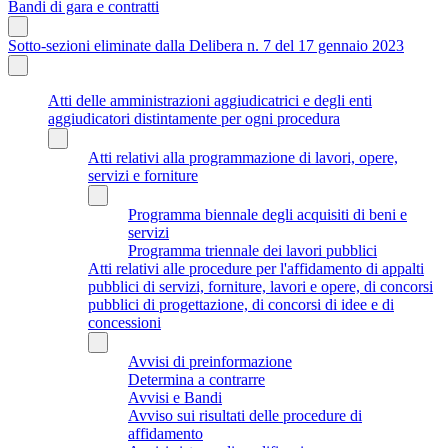
Bandi di gara e contratti
Sotto-sezioni eliminate dalla Delibera n. 7 del 17 gennaio 2023
Atti delle amministrazioni aggiudicatrici e degli enti
aggiudicatori distintamente per ogni procedura
Atti relativi alla programmazione di lavori, opere,
servizi e forniture
Programma biennale degli acquisiti di beni e
servizi
Programma triennale dei lavori pubblici
Atti relativi alle procedure per l'affidamento di appalti
pubblici di servizi, forniture, lavori e opere, di concorsi
pubblici di progettazione, di concorsi di idee e di
concessioni
Avvisi di preinformazione
Determina a contrarre
Avvisi e Bandi
Avviso sui risultati delle procedure di
affidamento