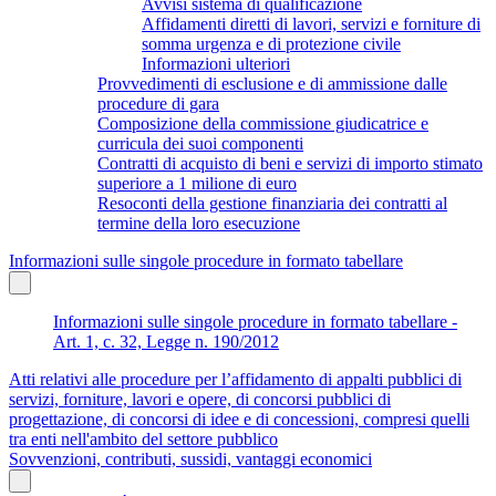
Avvisi sistema di qualificazione
Affidamenti diretti di lavori, servizi e forniture di
somma urgenza e di protezione civile
Informazioni ulteriori
Provvedimenti di esclusione e di ammissione dalle
procedure di gara
Composizione della commissione giudicatrice e
curricula dei suoi componenti
Contratti di acquisto di beni e servizi di importo stimato
superiore a 1 milione di euro
Resoconti della gestione finanziaria dei contratti al
termine della loro esecuzione
Informazioni sulle singole procedure in formato tabellare
Informazioni sulle singole procedure in formato tabellare -
Art. 1, c. 32, Legge n. 190/2012
Atti relativi alle procedure per l’affidamento di appalti pubblici di
servizi, forniture, lavori e opere, di concorsi pubblici di
progettazione, di concorsi di idee e di concessioni, compresi quelli
tra enti nell'ambito del settore pubblico
Sovvenzioni, contributi, sussidi, vantaggi economici