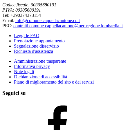
Codice fiscale: 00305680191
P.IVA: 00305680191
Tel: +390374373154
Email:
info@comune.cappellacantone.cr.it
PEC:
contratti.comune.cappellacantone@pec.regione.lombardia.it
Leggi le FAQ
Prenotazione appuntamento
Segnalazione disservizio
Richiesta d'assistenza
Amministrazione trasparente
Informativa privacy
Note legali
Dichiarazione di accessibilità
Piano di miglioramento del sito e dei servizi
Seguici su