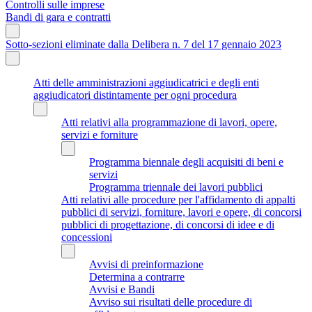
Controlli sulle imprese
Bandi di gara e contratti
Sotto-sezioni eliminate dalla Delibera n. 7 del 17 gennaio 2023
Atti delle amministrazioni aggiudicatrici e degli enti
aggiudicatori distintamente per ogni procedura
Atti relativi alla programmazione di lavori, opere,
servizi e forniture
Programma biennale degli acquisiti di beni e
servizi
Programma triennale dei lavori pubblici
Atti relativi alle procedure per l'affidamento di appalti
pubblici di servizi, forniture, lavori e opere, di concorsi
pubblici di progettazione, di concorsi di idee e di
concessioni
Avvisi di preinformazione
Determina a contrarre
Avvisi e Bandi
Avviso sui risultati delle procedure di