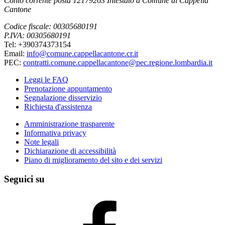
Conto corrente posta 12179263 Intestato a Comune di Cappella
Cantone
Codice fiscale: 00305680191
P.IVA: 00305680191
Tel: +390374373154
Email:
info@comune.cappellacantone.cr.it
PEC:
contratti.comune.cappellacantone@pec.regione.lombardia.it
Leggi le FAQ
Prenotazione appuntamento
Segnalazione disservizio
Richiesta d'assistenza
Amministrazione trasparente
Informativa privacy
Note legali
Dichiarazione di accessibilità
Piano di miglioramento del sito e dei servizi
Seguici su