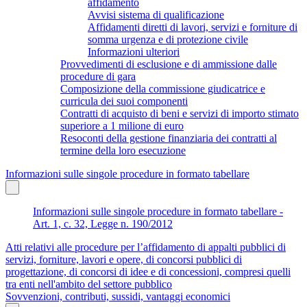
affidamento
Avvisi sistema di qualificazione
Affidamenti diretti di lavori, servizi e forniture di
somma urgenza e di protezione civile
Informazioni ulteriori
Provvedimenti di esclusione e di ammissione dalle
procedure di gara
Composizione della commissione giudicatrice e
curricula dei suoi componenti
Contratti di acquisto di beni e servizi di importo stimato
superiore a 1 milione di euro
Resoconti della gestione finanziaria dei contratti al
termine della loro esecuzione
Informazioni sulle singole procedure in formato tabellare
Informazioni sulle singole procedure in formato tabellare -
Art. 1, c. 32, Legge n. 190/2012
Atti relativi alle procedure per l’affidamento di appalti pubblici di
servizi, forniture, lavori e opere, di concorsi pubblici di
progettazione, di concorsi di idee e di concessioni, compresi quelli
tra enti nell'ambito del settore pubblico
Sovvenzioni, contributi, sussidi, vantaggi economici