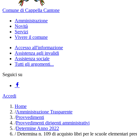
Comune di Cappella Cantone
Amministrazione
Novità
Servizi
Vivere il comune
Accesso all'informazione
Assistenza agli invalidi
Assistenza sociale
Tutti gli argomenti...
Seguici su
Accedi
Home
/
Amministrazione Trasparente
/
Provvedimenti
/
Provvedimenti dirigenti amministrativi
/
Determine Anno 2022
/
Determina n. 109 di acquisto libri per le scuole elementari pre