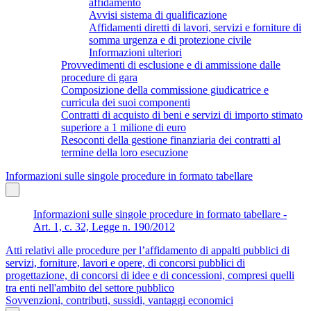
affidamento
Avvisi sistema di qualificazione
Affidamenti diretti di lavori, servizi e forniture di
somma urgenza e di protezione civile
Informazioni ulteriori
Provvedimenti di esclusione e di ammissione dalle
procedure di gara
Composizione della commissione giudicatrice e
curricula dei suoi componenti
Contratti di acquisto di beni e servizi di importo stimato
superiore a 1 milione di euro
Resoconti della gestione finanziaria dei contratti al
termine della loro esecuzione
Informazioni sulle singole procedure in formato tabellare
Informazioni sulle singole procedure in formato tabellare -
Art. 1, c. 32, Legge n. 190/2012
Atti relativi alle procedure per l’affidamento di appalti pubblici di
servizi, forniture, lavori e opere, di concorsi pubblici di
progettazione, di concorsi di idee e di concessioni, compresi quelli
tra enti nell'ambito del settore pubblico
Sovvenzioni, contributi, sussidi, vantaggi economici