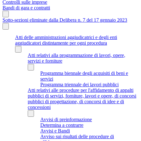
Controlli sulle imprese
Bandi di gara e contratti
Sotto-sezioni eliminate dalla Delibera n. 7 del 17 gennaio 2023
Atti delle amministrazioni aggiudicatrici e degli enti
aggiudicatori distintamente per ogni procedura
Atti relativi alla programmazione di lavori, opere,
servizi e forniture
Programma biennale degli acquisiti di beni e
servizi
Programma triennale dei lavori pubblici
Atti relativi alle procedure per l'affidamento di appalti
pubblici di servizi, forniture, lavori e opere, di concorsi
pubblici di progettazione, di concorsi di idee e di
concessioni
Avvisi di preinformazione
Determina a contrarre
Avvisi e Bandi
Avviso sui risultati delle procedure di