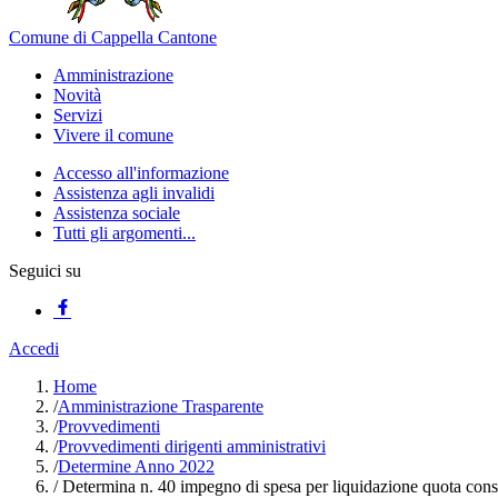
Comune di Cappella Cantone
Amministrazione
Novità
Servizi
Vivere il comune
Accesso all'informazione
Assistenza agli invalidi
Assistenza sociale
Tutti gli argomenti...
Seguici su
Accedi
Home
/
Amministrazione Trasparente
/
Provvedimenti
/
Provvedimenti dirigenti amministrativi
/
Determine Anno 2022
/
Determina n. 40 impegno di spesa per liquidazione quota co