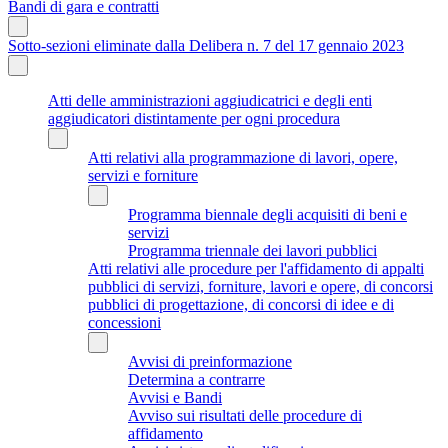
Bandi di gara e contratti
Sotto-sezioni eliminate dalla Delibera n. 7 del 17 gennaio 2023
Atti delle amministrazioni aggiudicatrici e degli enti
aggiudicatori distintamente per ogni procedura
Atti relativi alla programmazione di lavori, opere,
servizi e forniture
Programma biennale degli acquisiti di beni e
servizi
Programma triennale dei lavori pubblici
Atti relativi alle procedure per l'affidamento di appalti
pubblici di servizi, forniture, lavori e opere, di concorsi
pubblici di progettazione, di concorsi di idee e di
concessioni
Avvisi di preinformazione
Determina a contrarre
Avvisi e Bandi
Avviso sui risultati delle procedure di
affidamento