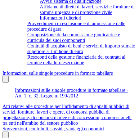
Avvisi sistema di qualificazione
Affidamenti diretti di lavori, servizi e forniture di
somma urgenza e di protezione civile
Informazioni ulteriori
Provvedimenti di esclusione e di ammissione dalle
procedure di gara
Composizione della commissione giudicatrice e
curricula dei suoi componenti
Contratti di acquisto di beni e servizi di importo stimato
superiore a 1 milione di euro
Resoconti della gestione finanziaria dei contratti al
termine della loro esecuzione
Informazioni sulle singole procedure in formato tabellare
Informazioni sulle singole procedure in formato tabellare -
Art. 1, c. 32, Legge n. 190/2012
Atti relativi alle procedure per l’affidamento di appalti pubblici di
servizi, forniture, lavori e opere, di concorsi pubblici di
progettazione, di concorsi di idee e di concessioni, compresi quelli
tra enti nell'ambito del settore pubblico
Sovvenzioni, contributi, sussidi, vantaggi economici