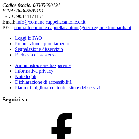
Codice fiscale: 00305680191
P.IVA: 00305680191
Tel: +390374373154
Email:
info@comune.cappellacantone.cr.it
PEC:
contratti.comune.cappellacantone@pec.regione.lombardia.it
Leggi le FAQ
Prenotazione appuntamento
Segnalazione disservizio
Richiesta d'assistenza
Amministrazione trasparente
Informativa privacy
Note legali
Dichiarazione di accessibilità
Piano di miglioramento del sito e dei servizi
Seguici su