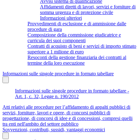
Avvisi sistema di qualificazione
Affidamenti diretti di lavori, servizi e forniture di
somma urgenza e di protezione civile
Informazioni ulteriori
Provvedimenti di esclusione e di ammissione dalle
procedure di gara
Composizione della commissione giudicatrice e
curricula dei suoi componenti
Contratti di acquisto di beni e servizi di importo stimato
superiore a 1 milione di euro
Resoconti della gestione finanziaria dei contratti al
termine della loro esecuzione
Informazioni sulle singole procedure in formato tabellare
Informazioni sulle singole procedure in formato tabellare -
Art. 1, c. 32, Legge n. 190/2012
Atti relativi alle procedure per l’affidamento di appalti pubblici di
servizi, forniture, lavori e opere, di concorsi pubblici di
progettazione, di concorsi di idee e di concessioni, compresi quelli
tra enti nell'ambito del settore pubblico
Sovvenzioni, contributi, sussidi, vantaggi economici