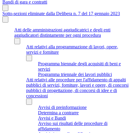
Bandi di gara e contratti
Sotto-sezioni eliminate dalla Delibera n. 7 del 17 gennaio 2023
Atti delle amministrazioni aggiudicatrici e degli enti
aggiudicatori distintamente per ogni procedura
Atti relativi alla programmazione di lavori, opere,
servizi e forniture
Programma biennale degli acquisiti di beni e
servizi
Programma triennale dei lavori pubblici
Atti relativi alle procedure per l'affidamento di appalti
pubblici di servizi, forniture, lavori e opere, di concorsi
pubblici di progettazione, di concorsi di idee e di
concessioni
Avvisi di preinformazione
Determina a contrarre
Avvisi e Bandi
Avviso sui risultati delle procedure di
affidamento