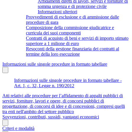
Affidamenti diretti di lavori, servizi e forniture di
somma urgenza e di protezione civile
Informazioni ulteriori
Provvedimenti di esclusione e di ammissione dalle
procedure di gara
Composizione della commissione giudicatrice e
curricula dei suoi componenti
Contratti di acquisto di beni e servizi di importo stimato
superiore a 1 milione di euro
Resoconti della gestione finanziaria dei contratti al
termine della loro esecuzione
Informazioni sulle singole procedure in formato tabellare
Informazioni sulle singole procedure in formato tabellare -
Art. 1, c. 32, Legge n. 190/2012
Atti relativi alle procedure per l’affidamento di appalti pubblici di
servizi, forniture, lavori e opere, di concorsi pubblici di
progettazione, di concorsi di idee e di concessioni, compresi quelli
tra enti nell'ambito del settore pubblico
Sovvenzioni, contributi, sussidi, vantaggi economici
Criteri e modalità