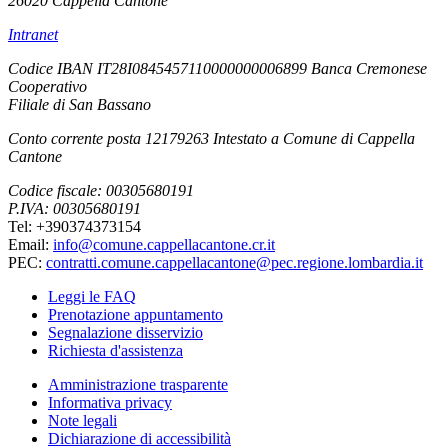
26020 Cappella Cantone
Intranet
Codice IBAN IT28I0845457110000000006899 Banca Cremonese
Cooperativo
Filiale di San Bassano
Conto corrente posta 12179263 Intestato a Comune di Cappella
Cantone
Codice fiscale: 00305680191
P.IVA: 00305680191
Tel: +390374373154
Email:
info@comune.cappellacantone.cr.it
PEC:
contratti.comune.cappellacantone@pec.regione.lombardia.it
Leggi le FAQ
Prenotazione appuntamento
Segnalazione disservizio
Richiesta d'assistenza
Amministrazione trasparente
Informativa privacy
Note legali
Dichiarazione di accessibilità