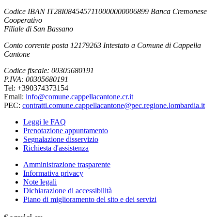
Codice IBAN IT28I0845457110000000006899 Banca Cremonese
Cooperativo
Filiale di San Bassano
Conto corrente posta 12179263 Intestato a Comune di Cappella
Cantone
Codice fiscale: 00305680191
P.IVA: 00305680191
Tel: +390374373154
Email:
info@comune.cappellacantone.cr.it
PEC:
contratti.comune.cappellacantone@pec.regione.lombardia.it
Leggi le FAQ
Prenotazione appuntamento
Segnalazione disservizio
Richiesta d'assistenza
Amministrazione trasparente
Informativa privacy
Note legali
Dichiarazione di accessibilità
Piano di miglioramento del sito e dei servizi