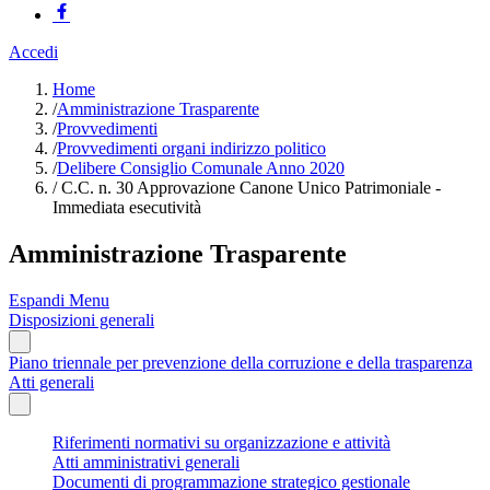
Accedi
Home
/
Amministrazione Trasparente
/
Provvedimenti
/
Provvedimenti organi indirizzo politico
/
Delibere Consiglio Comunale Anno 2020
/
C.C. n. 30 Approvazione Canone Unico Patrimoniale -
Immediata esecutività
Amministrazione Trasparente
Espandi Menu
Disposizioni generali
Piano triennale per prevenzione della corruzione e della trasparenza
Atti generali
Riferimenti normativi su organizzazione e attività
Atti amministrativi generali
Documenti di programmazione strategico gestionale