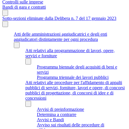
Controlli sulle imprese
Bandi di gara e contratti
Sotto-sezioni eliminate dalla Delibera n. 7 del 17 gennaio 2023
Atti delle amministrazioni aggiudicatrici e degli enti
aggiudicatori distintamente per ogni procedura
Atti relativi alla programmazione di lavori, opere,
servizi e forniture
Programma biennale degli acquisiti di beni e
servizi
Programma triennale dei lavori pubblici
Atti relativi alle procedure per l'affidamento di appalti
pubblici di servizi, forniture, lavori e opere, di concorsi
pubblici di progettazione, di concorsi di idee e di
concessioni
Avvisi di preinformazione
Determina a contrarre
Avvisi e Bandi
Avviso sui risultati delle procedure di