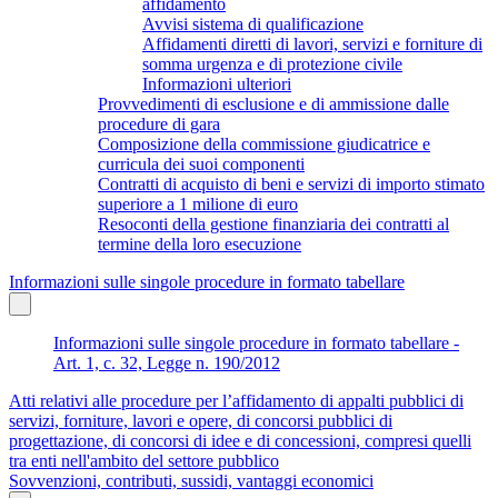
affidamento
Avvisi sistema di qualificazione
Affidamenti diretti di lavori, servizi e forniture di
somma urgenza e di protezione civile
Informazioni ulteriori
Provvedimenti di esclusione e di ammissione dalle
procedure di gara
Composizione della commissione giudicatrice e
curricula dei suoi componenti
Contratti di acquisto di beni e servizi di importo stimato
superiore a 1 milione di euro
Resoconti della gestione finanziaria dei contratti al
termine della loro esecuzione
Informazioni sulle singole procedure in formato tabellare
Informazioni sulle singole procedure in formato tabellare -
Art. 1, c. 32, Legge n. 190/2012
Atti relativi alle procedure per l’affidamento di appalti pubblici di
servizi, forniture, lavori e opere, di concorsi pubblici di
progettazione, di concorsi di idee e di concessioni, compresi quelli
tra enti nell'ambito del settore pubblico
Sovvenzioni, contributi, sussidi, vantaggi economici