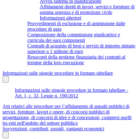
Avvisi sistema di qualificazione
Affidamenti diretti di lavori, servizi e forniture di
somma urgenza e di protezione civile
Informazioni ulteriori
Provvedimenti di esclusione e di ammissione dalle
procedure di gara
Composizione della commissione giudicatrice e
curricula dei suoi componenti
Contratti di acquisto di beni e servizi di importo stimato
superiore a 1 milione di euro
Resoconti della gestione finanziaria dei contratti al
termine della loro esecuzione
Informazioni sulle singole procedure in formato tabellare
Informazioni sulle singole procedure in formato tabellare -
Art. 1, c. 32, Legge n. 190/2012
Atti relativi alle procedure per l’affidamento di appalti pubblici di
servizi, forniture, lavori e opere, di concorsi pubblici di
progettazione, di concorsi di idee e di concessioni, compresi quelli
tra enti nell'ambito del settore pubblico
Sovvenzioni, contributi, sussidi, vantaggi economici