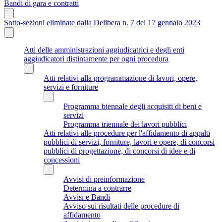
Bandi di gara e contratti
Sotto-sezioni eliminate dalla Delibera n. 7 del 17 gennaio 2023
Atti delle amministrazioni aggiudicatrici e degli enti
aggiudicatori distintamente per ogni procedura
Atti relativi alla programmazione di lavori, opere,
servizi e forniture
Programma biennale degli acquisiti di beni e
servizi
Programma triennale dei lavori pubblici
Atti relativi alle procedure per l'affidamento di appalti
pubblici di servizi, forniture, lavori e opere, di concorsi
pubblici di progettazione, di concorsi di idee e di
concessioni
Avvisi di preinformazione
Determina a contrarre
Avvisi e Bandi
Avviso sui risultati delle procedure di
affidamento