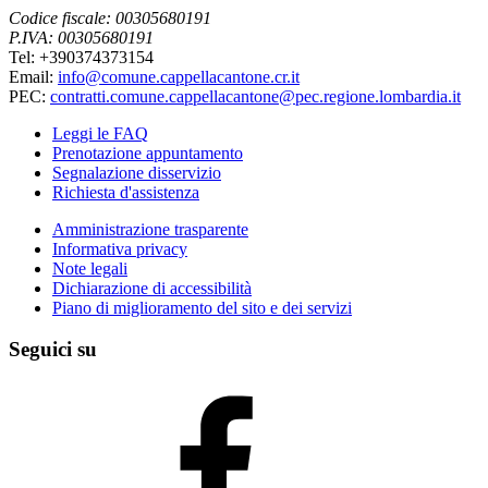
Codice fiscale: 00305680191
P.IVA: 00305680191
Tel: +390374373154
Email:
info@comune.cappellacantone.cr.it
PEC:
contratti.comune.cappellacantone@pec.regione.lombardia.it
Leggi le FAQ
Prenotazione appuntamento
Segnalazione disservizio
Richiesta d'assistenza
Amministrazione trasparente
Informativa privacy
Note legali
Dichiarazione di accessibilità
Piano di miglioramento del sito e dei servizi
Seguici su