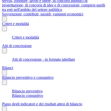
servizi, forniture, lavori e opere, di concorsi pubblici di
progettazione, di concorsi di idee e di concessioni, compresi quelli
tra enti nell'ambito del settore pubblico
Sovvenzioni, contributi, sussidi, vantaggi economici
Criteri e modalità
Criteri e modalità
Atti di concessione
Atti di concessione - in formato tabellare
Bilanci
Bilancio preventivo e consuntivo
Bilancio preventivo
Bilancio consuntivo
Piano degli indicatori e dei risultati attesi di bilancio