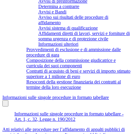
Avvisi di preinformazione
Determina a contrarre
Avvisi e Bandi
Avviso sui risultati delle procedure di
affidamento
Avvisi sistema di qualificazione
Affidamenti diretti di lavori, servizi e forniture di
somma urgenza e di protezione civile
Informazioni ulteriori
Provvedimenti di esclusione e di ammissione dalle
procedure di gara
Composizione della commissione giudicatrice e
curricula dei suoi componenti
Contratti di acquisto di beni e servizi di importo stimato
superiore a 1 milione di euro
Resoconti della gestione finanziaria dei contratti al
termine della loro esecuzione
Informazioni sulle singole procedure in formato tabellare
Informazioni sulle singole procedure in formato tabellare -
Art. 1, c. 32, Legge n. 190/2012
Atti relativi alle procedure per l’affidamento di appalti pubblici di