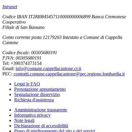
Intranet
Codice IBAN IT28I0845457110000000006899 Banca Cremonese
Cooperativo
Filiale di San Bassano
Conto corrente posta 12179263 Intestato a Comune di Cappella
Cantone
Codice fiscale: 00305680191
P.IVA: 00305680191
Tel: +390374373154
Email:
info@comune.cappellacantone.cr.it
PEC:
contratti.comune.cappellacantone@pec.regione.lombardia.it
Leggi le FAQ
Prenotazione appuntamento
Segnalazione disservizio
Richiesta d'assistenza
Amministrazione trasparente
Informativa privacy
Note legali
Dichiarazione di accessibilità
Piano di miglioramento del sito e dei servizi