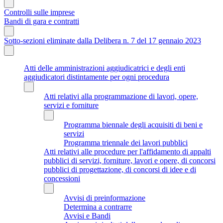
Controlli sulle imprese
Bandi di gara e contratti
Sotto-sezioni eliminate dalla Delibera n. 7 del 17 gennaio 2023
Atti delle amministrazioni aggiudicatrici e degli enti
aggiudicatori distintamente per ogni procedura
Atti relativi alla programmazione di lavori, opere,
servizi e forniture
Programma biennale degli acquisiti di beni e
servizi
Programma triennale dei lavori pubblici
Atti relativi alle procedure per l'affidamento di appalti
pubblici di servizi, forniture, lavori e opere, di concorsi
pubblici di progettazione, di concorsi di idee e di
concessioni
Avvisi di preinformazione
Determina a contrarre
Avvisi e Bandi