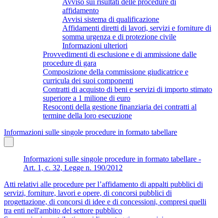
Avviso sui risultati delle procedure di
affidamento
Avvisi sistema di qualificazione
Affidamenti diretti di lavori, servizi e forniture di
somma urgenza e di protezione civile
Informazioni ulteriori
Provvedimenti di esclusione e di ammissione dalle
procedure di gara
Composizione della commissione giudicatrice e
curricula dei suoi componenti
Contratti di acquisto di beni e servizi di importo stimato
superiore a 1 milione di euro
Resoconti della gestione finanziaria dei contratti al
termine della loro esecuzione
Informazioni sulle singole procedure in formato tabellare
Informazioni sulle singole procedure in formato tabellare -
Art. 1, c. 32, Legge n. 190/2012
Atti relativi alle procedure per l’affidamento di appalti pubblici di
servizi, forniture, lavori e opere, di concorsi pubblici di
progettazione, di concorsi di idee e di concessioni, compresi quelli
tra enti nell'ambito del settore pubblico