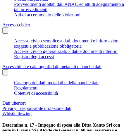
Provvedimenti adottati dall'ANAC ed atti di adeguamento a
tali provvedimenti
Atti di accertamento delle violazioni
Accesso civico
Accesso civico semplice a dati, documenti e informazioni
soggetti a pubblicazione obbligatoria
Accesso civico generalizzato a dati e documenti ulteriori
Registro degli accessi
Accessibilità e catalogo di dati, metadati e banche dati
Catalogo dei dati, metadati e della banche dati
Regolamenti
Obiettivi di accessibilità
Dati ulteriori
Privacy - responsabile protezione dati
Whistleblowing
Determina n. 17 - Impegno di spesa alla Ditta Xanto Srl con
sede in Crema Via Alcide de Gasperi n. 60 per assistenza e