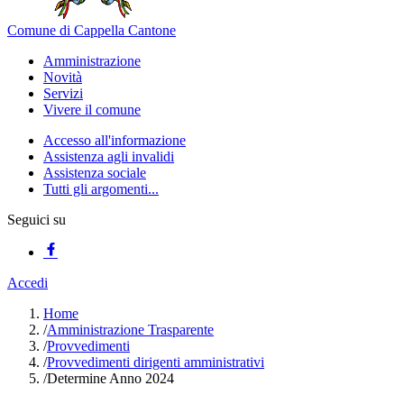
Comune di Cappella Cantone
Amministrazione
Novità
Servizi
Vivere il comune
Accesso all'informazione
Assistenza agli invalidi
Assistenza sociale
Tutti gli argomenti...
Seguici su
Accedi
Home
/
Amministrazione Trasparente
/
Provvedimenti
/
Provvedimenti dirigenti amministrativi
/
Determine Anno 2024